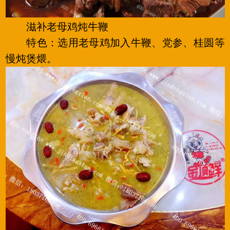
滋补老母鸡炖牛鞭
特色：选用老母鸡加入牛鞭、党参、桂圆等
慢炖煲煨。