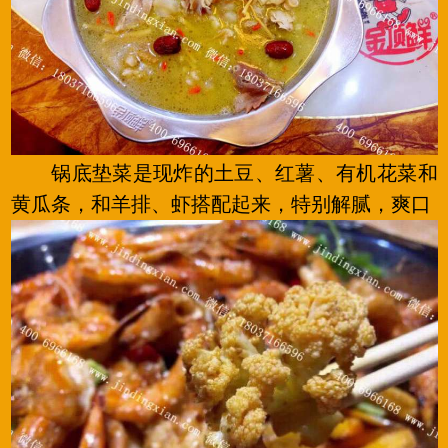
锅底垫菜是现炸的土豆、红薯、有机花菜和
黄瓜条，和羊排、虾搭配起来，特别解腻，爽口