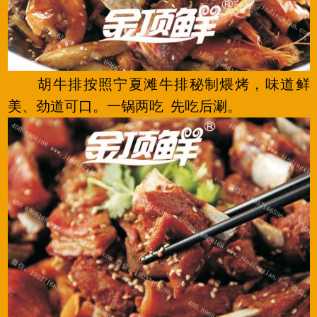
胡牛排按照宁夏滩牛排秘制煨烤，味道鲜
美、劲道可口。一锅两吃 先吃后涮。