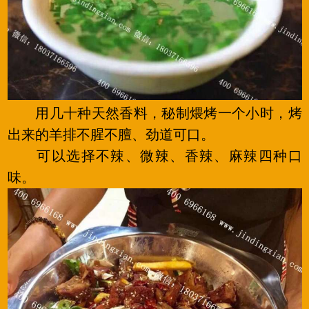
用几十种天然香料，秘制煨烤一个小时，烤
出来的羊排不腥不膻、劲道可口。
可以选择不辣、微辣、香辣、麻辣四种口
味。