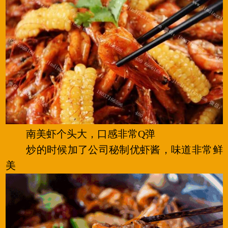
南美虾个头大，口感非常Q弹
炒的时候加了公司秘制优虾酱，味道非常鲜
美