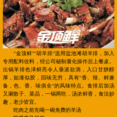
"金顶鲜""胡羊排"选用盐池滩胡羊排，加入
专用配料佐料，经公司秘制量化操作后上餐桌。
出锅羊排色泽鲜亮令人垂涎欲滴，入口甘腴醇
厚，如漆似胶，回味无穷，具有"香、辣、鲜兼
备，色、香、味俱全"的风味特点。食排后加汤
又涮散子、菜品，一锅两吃，汤浓鲜香，食法妙
趣，老少皆宜。
吃肉之前先喝一碗免费的羊汤