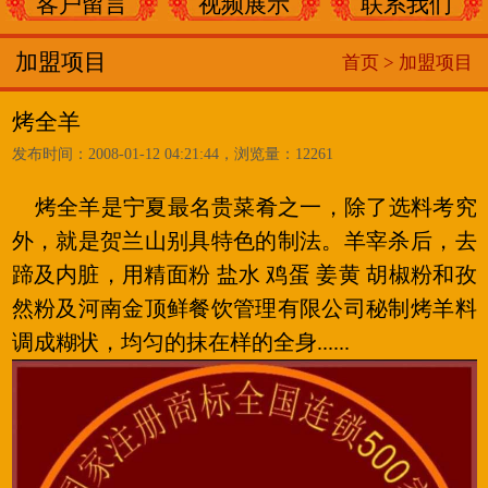
客户留言
视频展示
联系我们
加盟项目
首页 >
加盟项目
烤全羊
发布时间：2008-01-12 04:21:44，浏览量：12261
烤全羊是宁夏最名贵菜肴之一，除了选料考究
外，就是贺兰山别具特色的制法。羊宰杀后，去
蹄及内脏，用精面粉 盐水 鸡蛋 姜黄 胡椒粉和孜
然粉及河南金顶鲜餐饮管理有限公司秘制烤羊料
调成糊状，均匀的抹在样的全身......