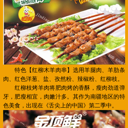
特色【红柳木羊肉串】选用羊腿肉、羊肋条
肉、红色洋葱、盐、孜然粉、辣椒粉、红柳枝。
红柳枝烤羊肉将肥肉烤的香酥，瘦肉劲道弹
牙，肥瘦相宜，肉嫩汁多。其作为南疆地区的特
色美食，出现在《舌尖上的中国》第二季中。