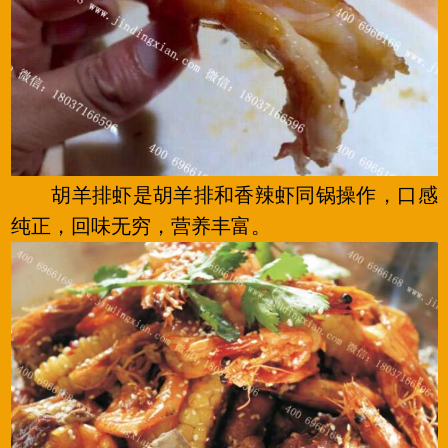
胡羊排虾是胡羊排和香辣虾同锅操作，口感
纯正，回味无穷，营养丰富。