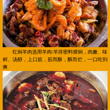
红焖羊肉选用羊肉/羊排密料煨焖，肉嫩、味
鲜、汤醇，上口筋，筋而酥，酥而烂，一口吃到
爽