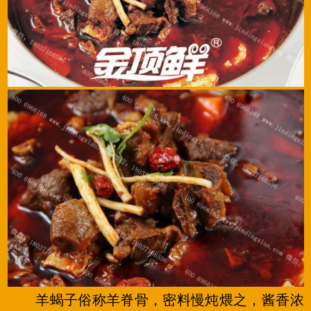
羊蝎子俗称羊脊骨，密料慢炖煨之，酱香浓