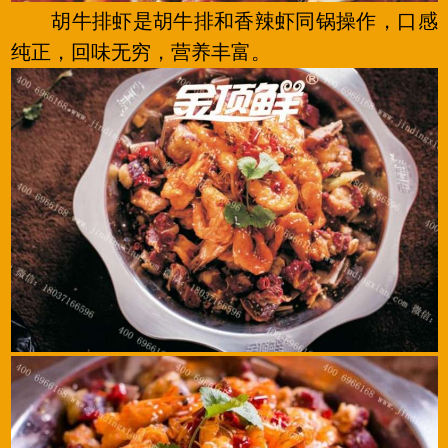
胡牛排虾是胡牛排和香辣虾同锅操作，口感
纯正，回味无穷，营养丰富。