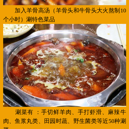
加入羊骨高汤（羊骨头和牛骨头大火熬制10
个小时）涮特色菜品
涮菜有 ：手切鲜羊肉、手打虾滑、麻辣牛
肉、鱼浆丸类、田园时蔬、野生菌类等近50种涮