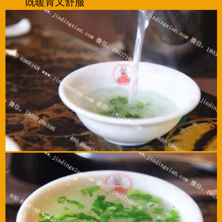
既暖胃又舒服