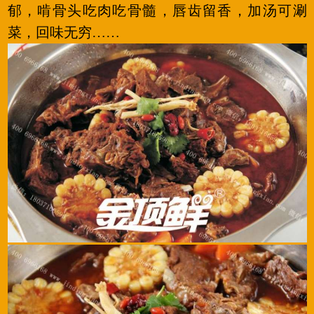
郁，啃骨头吃肉吃骨髓，唇齿留香，加汤可涮
菜，回味无穷……