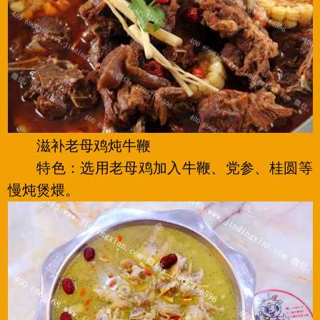
滋补老母鸡炖牛鞭
特色：选用老母鸡加入牛鞭、党参、桂圆等
慢炖煲煨。