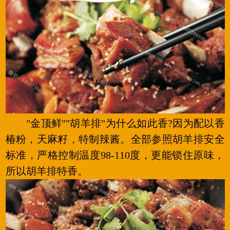
"金顶鲜""胡羊排"为什么如此香?因为配以香
椿粉，天麻籽，特制辣酱。全部参照胡羊排安全
标准，严格控制温度98-110度，更能锁住原味，
所以胡羊排特香。